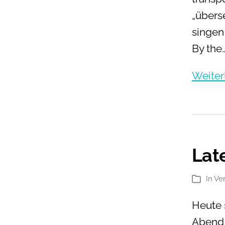
„übers
singen 
By the
Weiter
Lat
In
Ve
Kategori
Heute 
Abend 