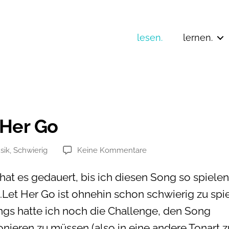
lesen.
lernen.
 Her Go
zu
sik
,
Schwierig
Keine Kommentare
en
Let
Her
hat es gedauert, bis ich diesen Song so spielen
Go
.Let Her Go ist ohnehin schon schwierig zu spi
ings hatte ich noch die Challenge, den Song
onieren zu müssen (also in eine andere Tonart z