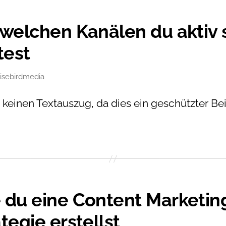
 welchen Kanälen du aktiv 
test
isebirdmedia
en
t keinen Textauszug, da dies ein geschützter Be
 du eine Content Marketin
tegie erstellst