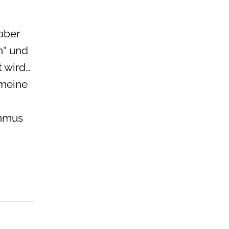
aber
n“ und
t wird…
 meine
thmus