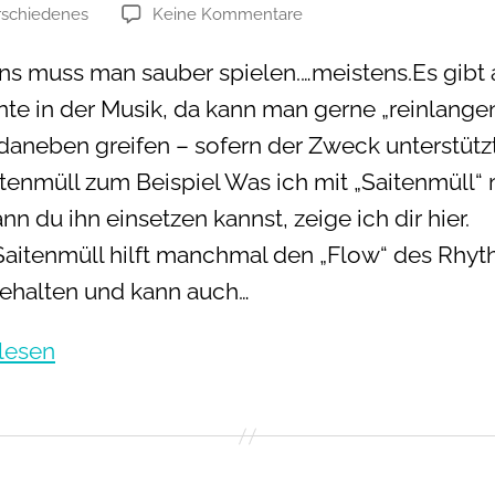
zu
rschiedenes
Keine Kommentare
en
Wie
du
ns muss man sauber spielen.…meistens.Es gibt 
mit
e in der Musik, da kann man gerne „reinlange
Saitenmüll
noch
daneben greifen – sofern der Zweck unterstütz
gut
itenmüll zum Beispiel Was ich mit „Saitenmüll“
klingst
n du ihn einsetzen kannst, zeige ich dir hier.
aitenmüll hilft manchmal den „Flow“ des Rhy
ehalten und kann auch…
Wie
lesen
du
mit
Saitenmüll