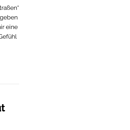
traßen“
gegeben
ir eine
Gefühl
ut