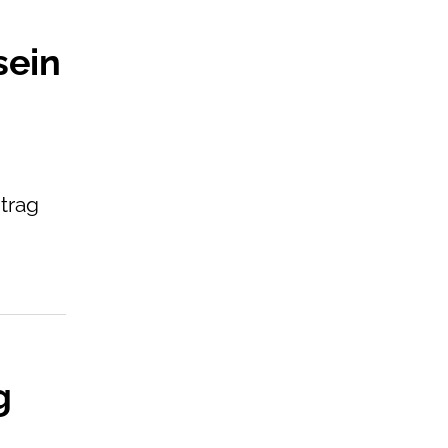
sein
itrag
g