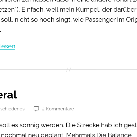
etzen“). Einfach, weil mein Kumpel, der darüber
soll, nicht so hoch singt, wie Passenger im Orig
…
Let
lesen
Her
Go
eral
zu
rschiedenes
2 Kommentare
en
Lateral
soll es sonnig werden. Die Strecke hab ich ges
nochmal neu geplant. Mehrmals.Die Balance