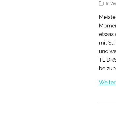
In
Ve
Kategori
Meiste
Moment
etwas 
mit Sa
und wan
TL;DRS
beizub
Weiter