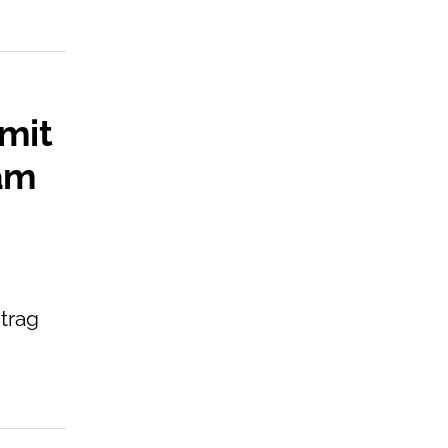
mit
am
itrag