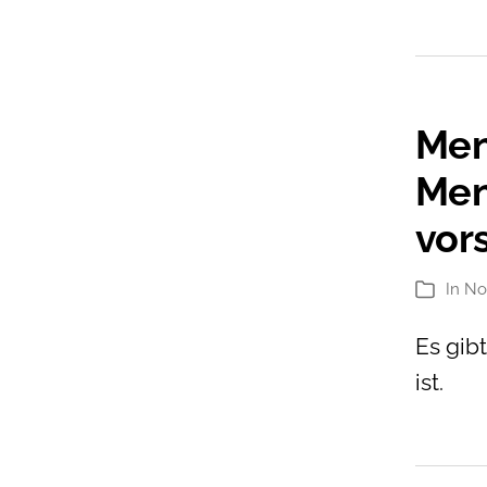
Men
Men
vors
In
No
Kategori
Es gib
ist.