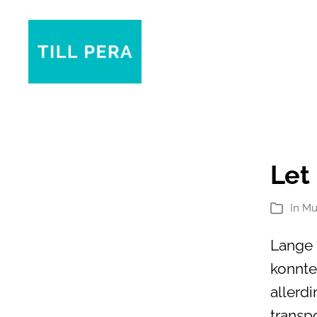
Till
Pera
Let
In
Mu
Kategori
Lange 
konnte
allerd
transp