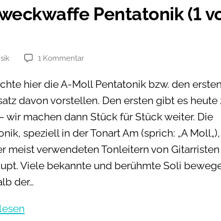
noch
zweckwaffe Pentatonik (1 v
gut
klingst
zu
sik
1 Kommentar
en
Allzweckwaffe
Pentatonik
chte hier die A-Moll Pentatonik bzw. den erste
(1
satz davon vorstellen. Den ersten gibt es heute
von
5)
– wir machen dann Stück für Stück weiter. Die
nik, speziell in der Tonart Am (sprich: „A Moll„), 
er meist verwendeten Tonleitern von Gitarristen
upt. Viele bekannte und berühmte Soli bewege
alb der…
Allzweckwaffe
lesen