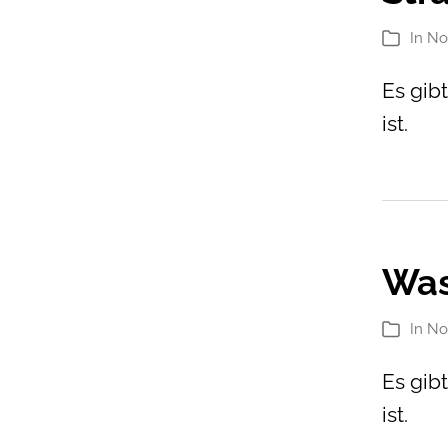
In
No
Kategori
Es gib
ist.
Was
In
No
Kategori
Es gib
ist.