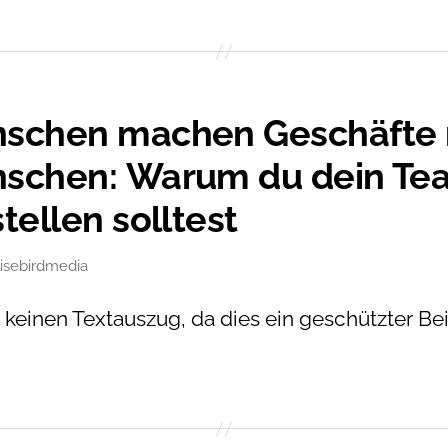
Pentatonik
(1
von
5)
schen machen Geschäfte 
schen: Warum du dein Te
tellen solltest
isebirdmedia
en
t keinen Textauszug, da dies ein geschützter Be