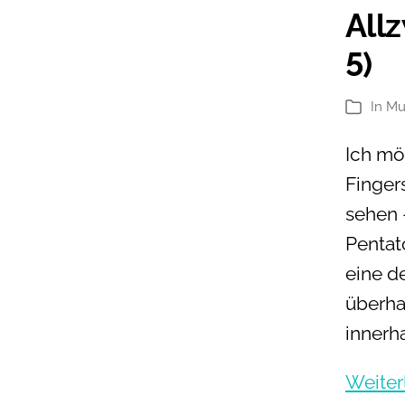
All
5)
In
Mu
Kategori
Ich mö
Finger
sehen 
Pentato
eine d
überha
innerh
Weiter