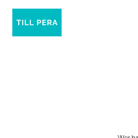
Till
Pera
Wer ha