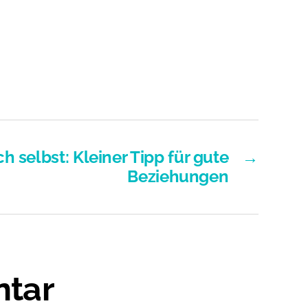
 selbst: Kleiner Tipp für gute
→
Beziehungen
ntar