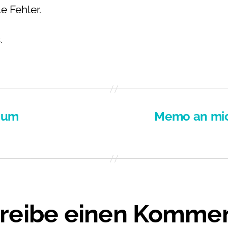
 Fehler.
.
rium
Memo an mich
reibe einen Komme