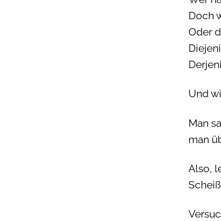
Doch w
Oder d
Diejeni
Derjen
Und wi
Man sa
man ü
Also, l
Scheiße
Versuch