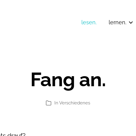
lesen.
lernen.
Fang an.
In
Verschiedenes
Kategorien
ts drauf?