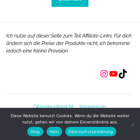
Ich nutze auf dieser Seite zum Teil Affiliate-Links. Für dich
ändern sich die Preise der Produkte nicht, ich bekomme
jedoch eine kleine Provision.
Instagram
YouTube
TikTok
Gitarrenunterricht.
Impressum.
Datenschutzerklärung.
Kontakt.
Diese Website benutzt Cookies. Wenn du die Website weiter
nutzt, gehen wir von deinem Einverständnis aus.
© 2026
Till Pera
Okay
Nein
Datenschutzerklärung