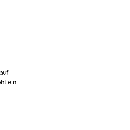
auf
ht ein