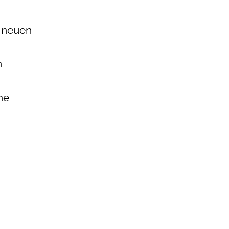
n neuen
n
ne