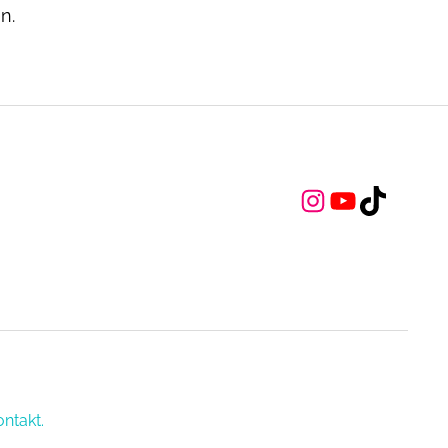
n.
Instagram
YouTube
TikTok
ntakt.