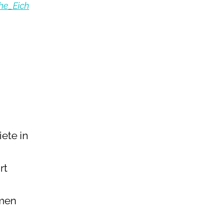
he_Eich
ete in
rt
mmen