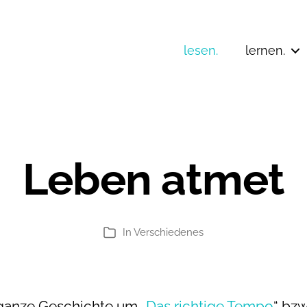
lesen.
lernen.
Leben atmet
In
Verschiedenes
Kategorien
ganze Geschichte um „
Das richtige Tempo
“ bzw