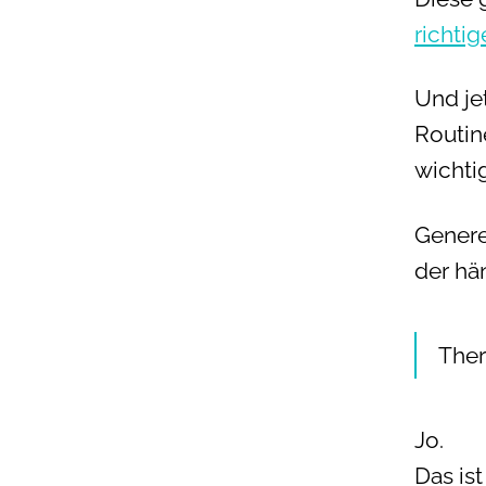
richti
Und je
Routin
wichti
Generel
der hä
Ther
Jo.
Das ist