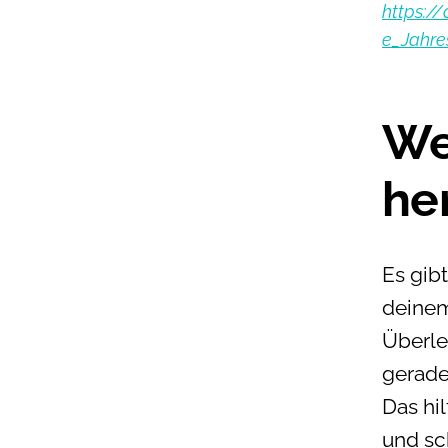
https:/
e_Jahre
We
he
Es gib
deinem
Überle
gerade
Das hi
und sc