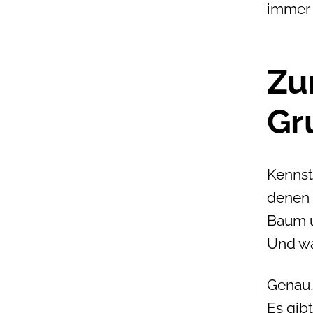
immer 
Zu
Gr
Kennst
denen 
Baum un
Und wa
Genau,
Es gib