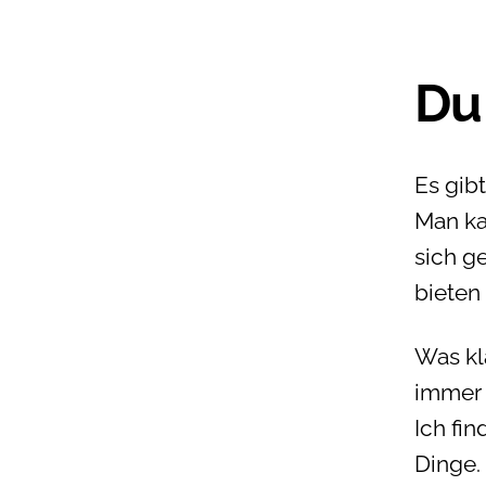
Du
Es gib
Man ka
sich g
bieten
Was kla
immer 
Ich fin
Dinge. 