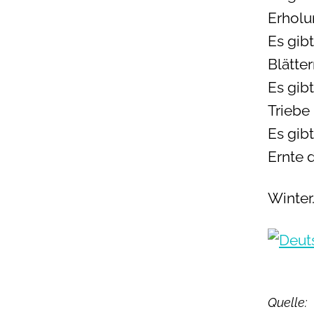
Erholu
Es gib
Blätte
Es gib
Triebe 
Es gib
Ernte d
Winter
Quelle: