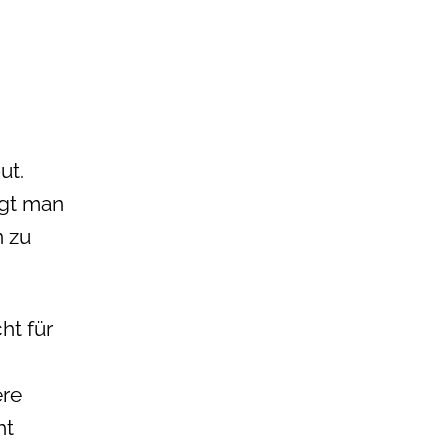
ut.
ugt man
n zu
ht für
ere
ht