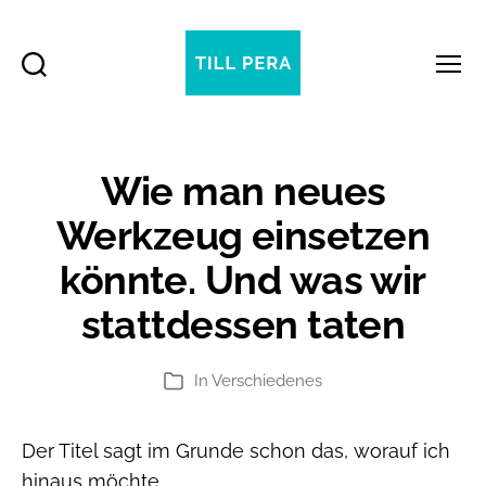
Suchen
Menü
Till
Pera
Wie man neues
Werkzeug einsetzen
könnte. Und was wir
stattdessen taten
In
Verschiedenes
Kategorien
Der Titel sagt im Grunde schon das, worauf ich
hinaus möchte.