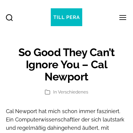
Suchen
Menü
Till
Pera
So Good They Can’t
Ignore You – Cal
Newport
In
Verschiedenes
Kategorien
Cal Newport hat mich schon immer fasziniert.
Ein Computerwissenschaftler der sich lautstark
und regelmäßig dahingehend äußert, mit