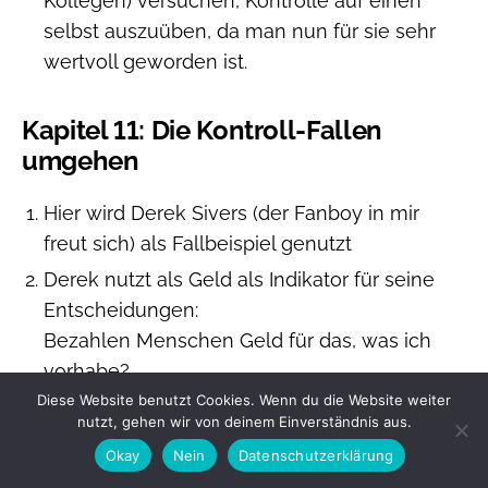
Kollegen) versuchen, Kontrolle auf einen
selbst auszuüben, da man nun für sie sehr
wertvoll geworden ist.
Kapitel 11: Die Kontroll-Fallen
umgehen
Hier wird Derek Sivers (der Fanboy in mir
freut sich) als Fallbeispiel genutzt
Derek nutzt als Geld als Indikator für seine
Entscheidungen:
Bezahlen Menschen Geld für das, was ich
vorhabe?
Diese Website benutzt Cookies. Wenn du die Website weiter
Das sollte nicht nur theoretisch sein, sondern
nutzt, gehen wir von deinem Einverständnis aus.
„im Kleinen“ ausprobiert werden
Okay
Nein
Datenschutzerklärung